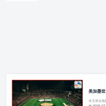
美加墨世
本文将全面
📅 2026-07