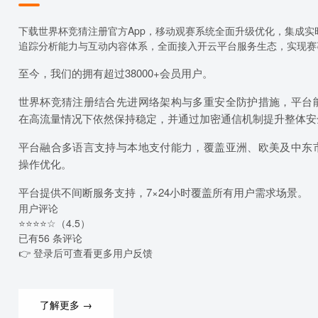
下载世界杯竞猜注册官方App，移动观赛系统全面升级优化，集成实
追踪分析能力与互动内容体系，全面接入开云平台服务生态，实现赛
至今，我们的拥有超过38000+会员用户。
世界杯竞猜注册结合先进网络架构与多重安全防护措施，平台
在高流量情况下依然保持稳定，并通过加密通信机制提升整体安
平台融合多语言支持与本地支付能力，覆盖亚洲、欧美及中东
操作优化。
平台提供不间断服务支持，7×24小时覆盖所有用户需求场景。
用户评论
⭐⭐⭐⭐☆（4.5）
已有56 条评论
👉 登录后可查看更多用户反馈
了解更多 →