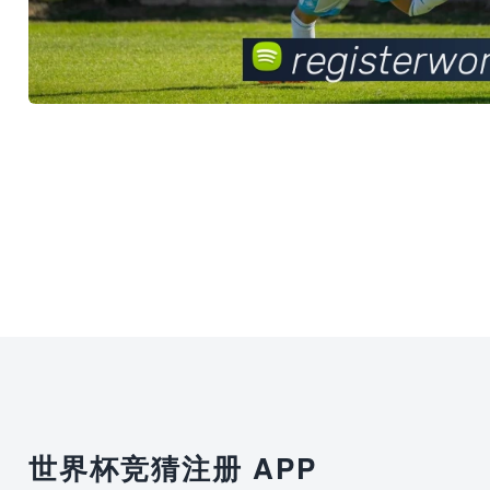
世界杯竞猜注册 APP