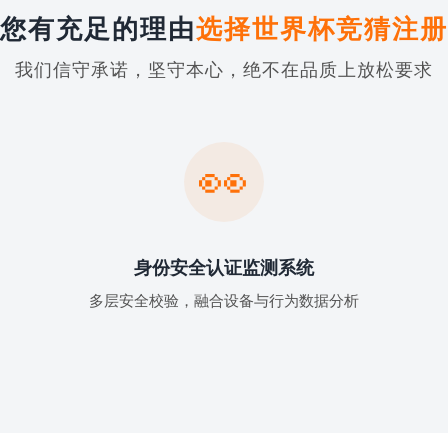
您有充足的理由
选择世界杯竞猜注册
我们信守承诺，坚守本心，绝不在品质上放松要求
身份安全认证监测系统
多层安全校验，融合设备与行为数据分析