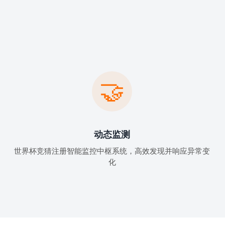
动态监测
世界杯竞猜注册智能监控中枢系统，高效发现并响应异常变
化