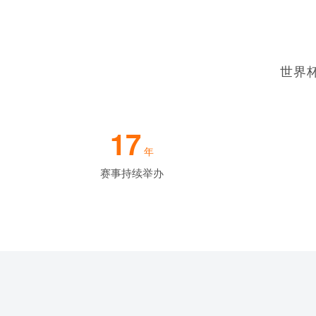
世界
17
年
赛事持续举办