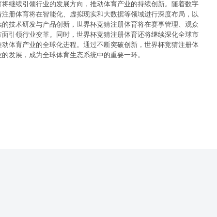
育将继续引领行业的发展方向，推动体育产业的持续创新。随着数字
猜注册体育将在智能化、虚拟现实和大数据等领域进行深度布局，以
续的技术研发与产品创新，世界杯竞猜注册体育将在赛事管理、观众
方面引领行业变革。同时，世界杯竞猜注册体育还将继续深化全球市
推动体育产业的全球化进程。通过不断突破创新，世界杯竞猜注册体
业的发展，成为全球体育生态系统中的重要一环。