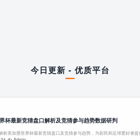
今日更新 - 优质平台
界杯最新竞猜盘口解析及竞猜参与趋势数据研判
解析美加墨世界杯最新竞猜盘口及竞猜参与趋势，为彩民和足球爱好者提供
-24
✍ Admin